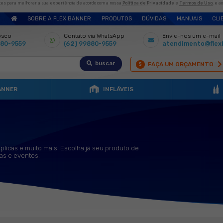
es e outras tecnologias semelhantes para melhorar a sua experiência de ac
SOBRE A FLEX BANNE
Fale conosco
Contato 
(62) 99880-9559
(62) 99
WIND BANNER
s
áveis promocionais, réplicas e muito mais. Escolha 
 e impulsione suas vendas e eventos.