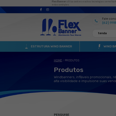
Flex Banner
utiliza cooki
estas condições.
ESTRUTURA WIND BANNER
HOME
PRODUTOS
/
Produto
Windbanners, infl
alta visibilidade