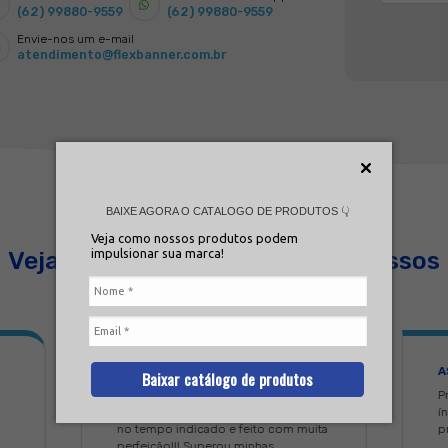
ácil montagem,
Produtos
smontagem e
personalizados com s
transporte
marca
panham os itens
Personalize o modelo,
ios para instalação
formato, cores e taman
de sua preferência
Em caso de dúvida
Fale conosc
(62) 99880