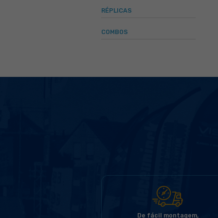
MODELO GOTA
MODELO VELA
MODELO 3D
MODELO RETO
INFLÁVEIS
BATECO INFLÁVE
TOTEM BALL INF
ROOFTOP INFLÁ
PORTAL INFLÁVE
TENDA INFLÁVEL
CHUTE A GOL IN
BONECO INTERA
RÉPLICAS