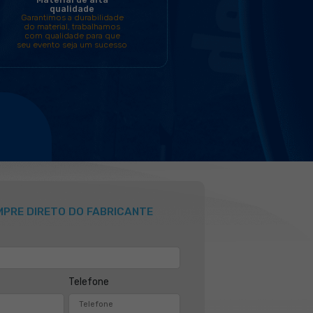
s diferenciais
rodutos da Flex Banner você
ibilidade para o seu evento!
s e Infláveis Promocionais são: