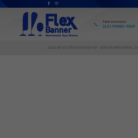
LINO GULHOT
NATHAN Q
 e recomendo. Empresa
Estruturas d