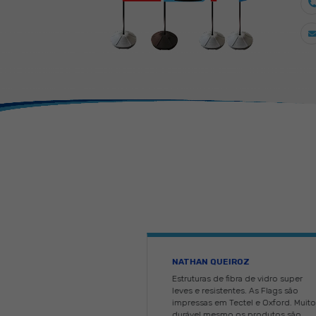
De f
de
Acom
necessár