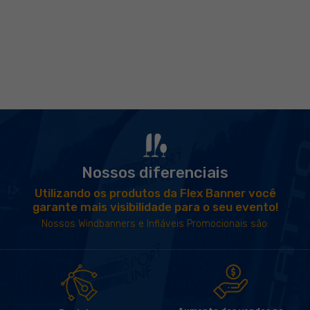
TENDA INFLÁVEL
L
ARANHA
LÁVEL
VEL
ORÇAMENTO
VER PRO
L
RÁPIDO
FLÁVEL
COMPRAR AGORA
TIVO