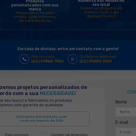
Nosso
Utilizando os p
garante mais vis
Nossos Windbanner