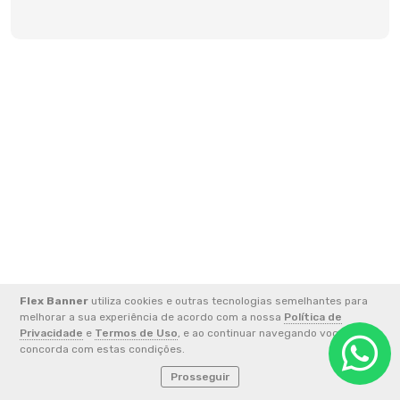
Flex Banner
utiliza cookies e outras tecnologias semelhantes para
2026 © 00.575.470/0001-83 - GOFLEX INDUSTRIA,
melhorar a sua experiência de acordo com a nossa
Política de
COMERCIO E SERVICOS LTDA
Privacidade
e
Termos de Uso
, e ao continuar navegando você
concorda com estas condições.
Prosseguir