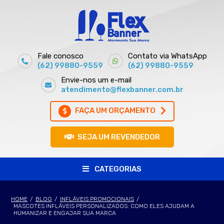
Fale conosco
Contato via WhatsApp
(62) 99880-9559
(62) 99880-9559
Envie-nos um e-mail
atendimento@flexbanner.com.br
FAÇA UM ORÇAMENTO
SEJA UM REVENDEDOR
CATEGORIAS
HOME
/
BLOG
/
INFLÁVEIS PROMOCIONAIS
/
MASCOTES INFLÁVEIS PERSONALIZADOS: COMO ELES AJUDAM A
HUMANIZAR E ENGAJAR SUA MARCA