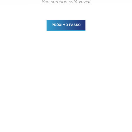
1
Lista de produtos
02
Seu c