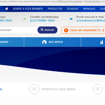
es e outras tecnologias semelhantes para melhorar a sua experiência de ac
SOBRE A FLEX BANNE
Fale conosco
Contato 
(62) 99880-9559
(62) 99
WIND BANNER
DE ORÇAMENTO