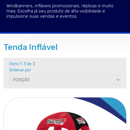
Windbanners, infláveis promocionais, réplicas e muito
mais. Escolha já seu produto de alta visibilidade e
impulsione suas vendas e eventos.
Tenda Inflável
Itens 1-3 de 3
Ordenar por