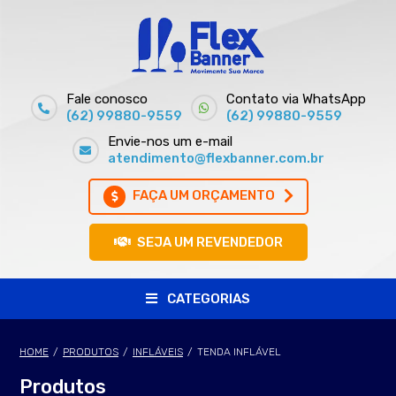
Fale conosco
Contato via WhatsApp
(62) 99880-9559
(62) 99880-9559
Envie-nos um e-mail
atendimento@flexbanner.com.br
FAÇA UM ORÇAMENTO
SEJA UM REVENDEDOR
CATEGORIAS
HOME
/
PRODUTOS
/
INFLÁVEIS
/
TENDA INFLÁVEL
Produtos