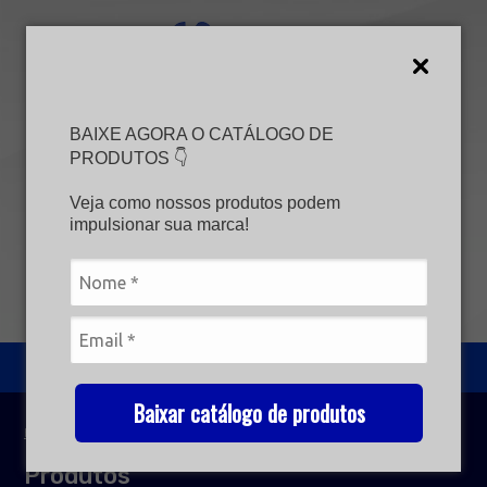
Fale conosco
Contato via WhatsApp
BAIXE AGORA O CATÁLOGO DE
(62) 99880-9559
(62) 99880-9559
PRODUTOS 👇
Envie-nos um e-mail
atendimento@flexbanner.com.br
Veja como nossos produtos podem
impulsionar sua marca!
FAÇA UM ORÇAMENTO
SEJA UM REVENDEDOR
CATEGORIAS
Baixar catálogo de produtos
HOME
/
PRODUTOS
Produtos