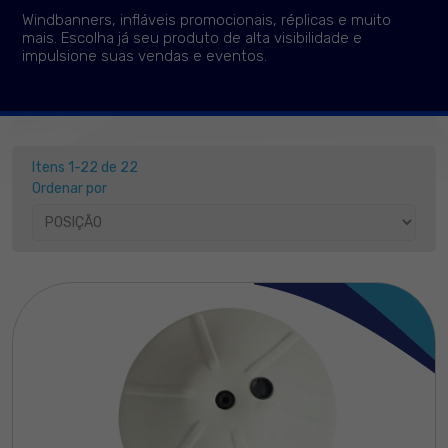
Windbanners, infláveis promocionais, réplicas e muito
mais. Escolha já seu produto de alta visibilidade e
impulsione suas vendas e eventos.
Itens 1-22 de 22
Ordenar por