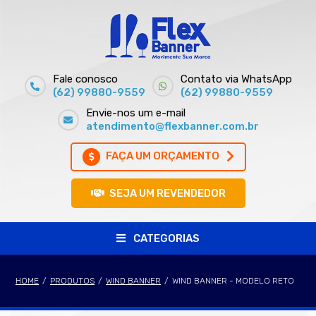
Fale conosco
Contato via WhatsApp
(62) 99880-9559
(62) 99880-9559
Envie-nos um e-mail
atendimento@flexbanner.com.br
FAÇA UM ORÇAMENTO
SEJA UM REVENDEDOR
CATEGORIAS
HOME
/
PRODUTOS
/
WIND BANNER
/
WIND BANNER - MODELO RETO